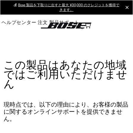
Skip
💰
Bose 製品を下取りに出すと最大 ¥30,000 のクレジットを獲得で
cl
きます。
to
Main
ヘルプセンター
注文
製品サポート
この製品はあなたの地域
ではご利用いただけませ
ん
現時点では、以下の理由により、お客様の製品
に関するオンラインサポートを提供できませ
ん。