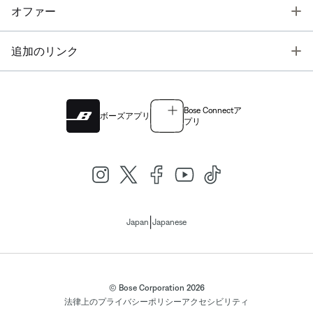
T
オファー
T
追加のリンク
Bose Connectア
ボーズアプリ
プリ
|
Japan
Japanese
© Bose Corporation 2026
法律上の
プライバシーポリシー
アクセシビリティ