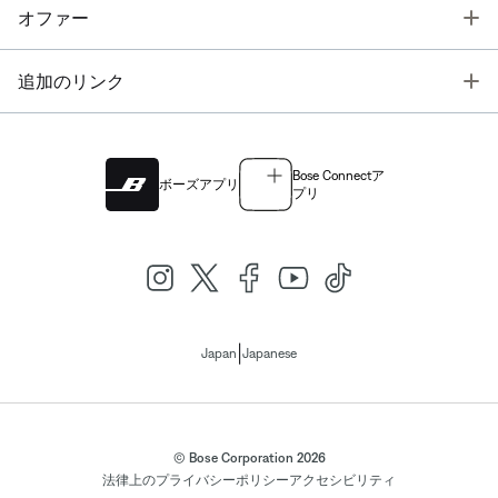
T
オファー
T
追加のリンク
Bose Connectア
ボーズアプリ
プリ
|
Japan
Japanese
© Bose Corporation 2026
法律上の
プライバシーポリシー
アクセシビリティ