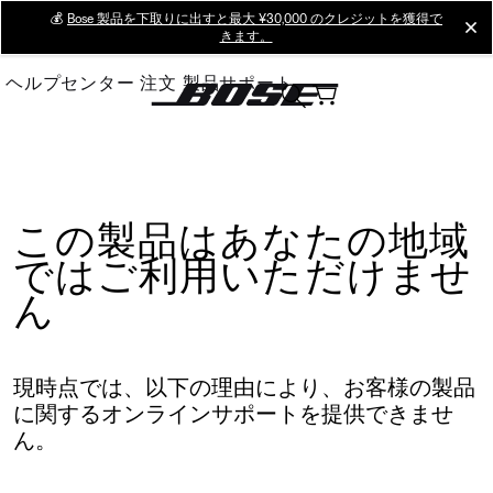
Skip
💰
Bose 製品を下取りに出すと最大 ¥30,000 のクレジットを獲得で
cl
きます。
to
Main
ヘルプセンター
注文
製品サポート
この製品はあなたの地域
ではご利用いただけませ
ん
現時点では、以下の理由により、お客様の製品
に関するオンラインサポートを提供できませ
ん。