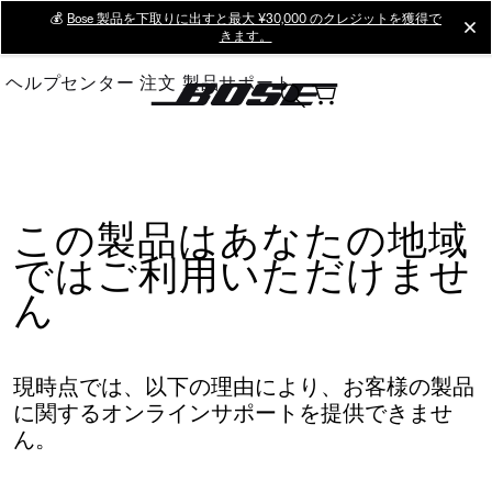
Skip
💰
Bose 製品を下取りに出すと最大 ¥30,000 のクレジットを獲得で
cl
きます。
to
Main
ヘルプセンター
注文
製品サポート
この製品はあなたの地域
ではご利用いただけませ
ん
現時点では、以下の理由により、お客様の製品
に関するオンラインサポートを提供できませ
ん。