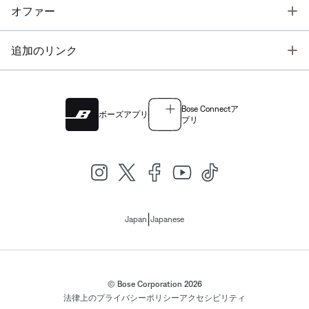
T
オファー
T
追加のリンク
Bose Connectア
ボーズアプリ
プリ
|
Japan
Japanese
© Bose Corporation 2026
法律上の
プライバシーポリシー
アクセシビリティ