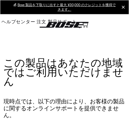
Skip
💰
Bose 製品を下取りに出すと最大 ¥30,000 のクレジットを獲得で
cl
きます。
to
Main
ヘルプセンター
注文
製品サポート
この製品はあなたの地域
ではご利用いただけませ
ん
現時点では、以下の理由により、お客様の製品
に関するオンラインサポートを提供できませ
ん。