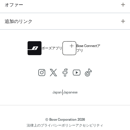
T
オファー
T
追加のリンク
Bose Connectア
ボーズアプリ
プリ
|
Japan
Japanese
© Bose Corporation 2026
法律上の
プライバシーポリシー
アクセシビリティ