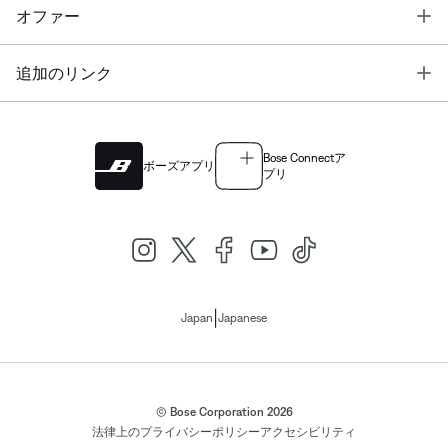
T
オファー
T
追加のリンク
Bose Connectア
ボーズアプリ
プリ
|
Japan
Japanese
© Bose Corporation 2026
法律上の
プライバシーポリシー
アクセシビリティ