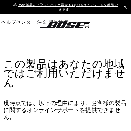
Skip
💰
Bose 製品を下取りに出すと最大 ¥30,000 のクレジットを獲得で
cl
きます。
to
Main
ヘルプセンター
注文
製品サポート
この製品はあなたの地域
ではご利用いただけませ
ん
現時点では、以下の理由により、お客様の製品
に関するオンラインサポートを提供できませ
ん。