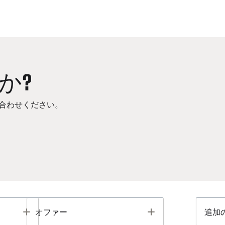
か?
合わせください。
Toggle
Toggle
オファー
追加