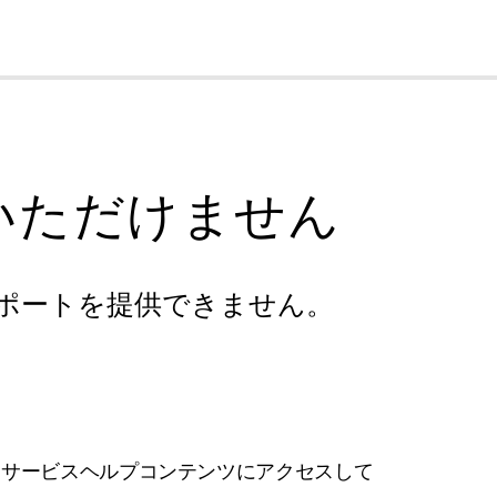
cl
いただけません
ポートを提供できません。
フサービスヘルプコンテンツにアクセスして