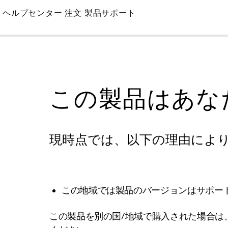
Skip
ヘルプセンター
注文
製品サポート
to
Main
この製品はあな
現時点では、以下の理由によ
この地域では製品のバージョンはサポー
この製品を別の国/地域で購入された場合は