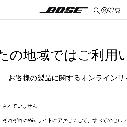
💰
Bose 製品を下取りに出すと最大 ¥30,000 のクレジットを獲得できます。
たの地域ではご利用
り、お客様の製品に関するオンラインサ
トされていません。
、それぞれのWebサイトにアクセスして、すべてのセル