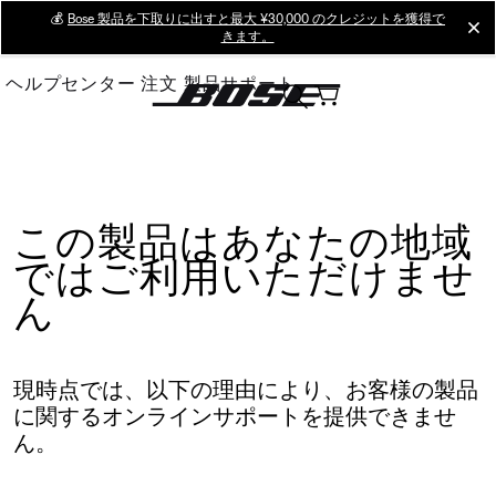
Skip
💰
Bose 製品を下取りに出すと最大 ¥30,000 のクレジットを獲得で
cl
きます。
to
Main
ヘルプセンター
注文
製品サポート
この製品はあなたの地域
ではご利用いただけませ
ん
現時点では、以下の理由により、お客様の製品
に関するオンラインサポートを提供できませ
ん。