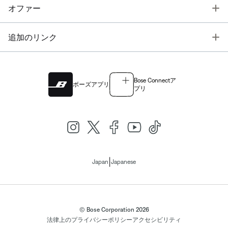
T
オファー
T
追加のリンク
Bose Connectア
ボーズアプリ
プリ
|
Japan
Japanese
© Bose Corporation 2026
法律上の
プライバシーポリシー
アクセシビリティ