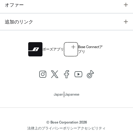
T
オファー
T
追加のリンク
Bose Connectア
ボーズアプリ
プリ
|
Japan
Japanese
© Bose Corporation 2026
法律上の
プライバシーポリシー
アクセシビリティ