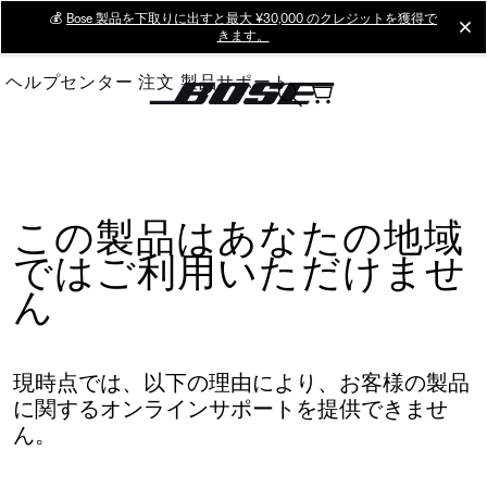
Skip
💰
Bose 製品を下取りに出すと最大 ¥30,000 のクレジットを獲得で
cl
きます。
to
Main
ヘルプセンター
注文
製品サポート
この製品はあなたの地域
ではご利用いただけませ
ん
現時点では、以下の理由により、お客様の製品
に関するオンラインサポートを提供できませ
ん。