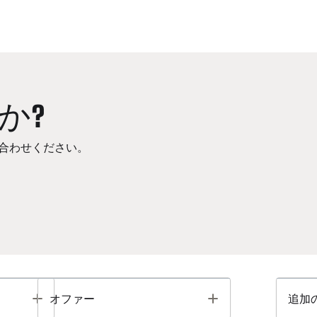
か?
合わせください。
Toggle
Toggle
オファー
追加