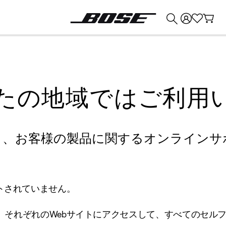
💰
Bose 製品を下取りに出すと最大 ¥30,000 のクレジットを獲得できます。
たの地域ではご利用
り、お客様の製品に関するオンラインサ
トされていません。
、それぞれのWebサイトにアクセスして、すべてのセル