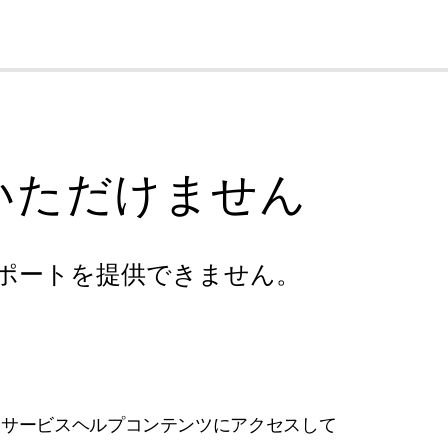
cl
いただけません
ポートを提供できません。
フサービスヘルプコンテンツにアクセスして