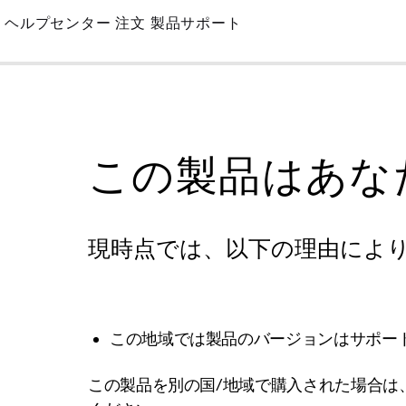
Skip
ヘルプセンター
注文
製品サポート
to
Main
この製品はあな
現時点では、以下の理由によ
この地域では製品のバージョンはサポー
この製品を別の国/地域で購入された場合は