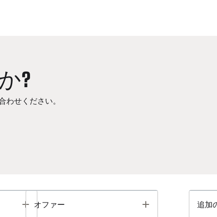
か?
合わせください。
Toggle
Toggle
オファー
追加