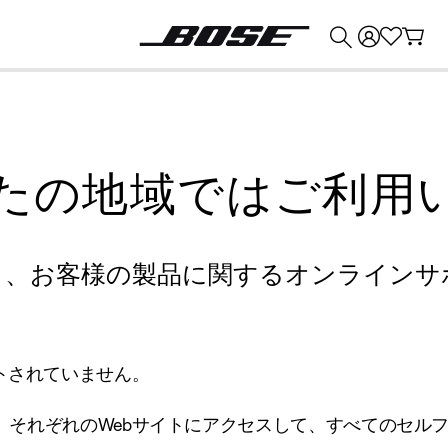
💰
Bose 製品を下取りに出すと最大 ¥30,000 のクレジットを獲得できます。
たの地域ではご利用
り、お客様の製品に関するオンラインサ
トされていません。
、それぞれのWebサイトにアクセスして、すべてのセル