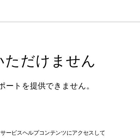
cl
いただけません
ポートを提供できません。
フサービスヘルプコンテンツにアクセスして