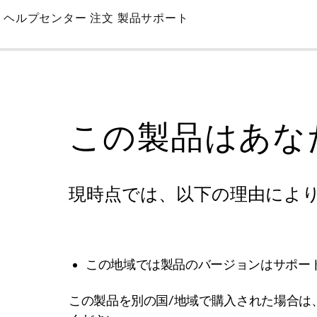
Skip
ヘルプセンター
注文
製品サポート
to
Main
この製品はあな
現時点では、以下の理由によ
この地域では製品のバージョンはサポー
この製品を別の国/地域で購入された場合は