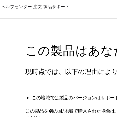
Skip
ヘルプセンター
注文
製品サポート
to
Main
この製品はあな
現時点では、以下の理由によ
この地域では製品のバージョンはサポー
この製品を別の国/地域で購入された場合は