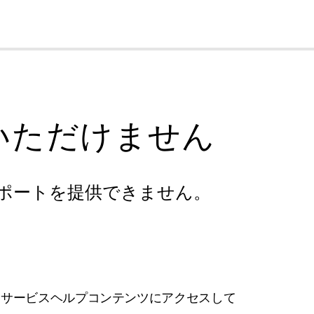
cl
いただけません
ポートを提供できません。
フサービスヘルプコンテンツにアクセスして