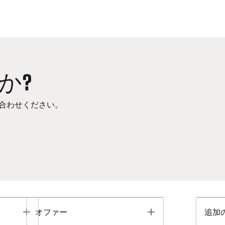
か?
合わせください。
Toggle
Toggle
オファー
追加