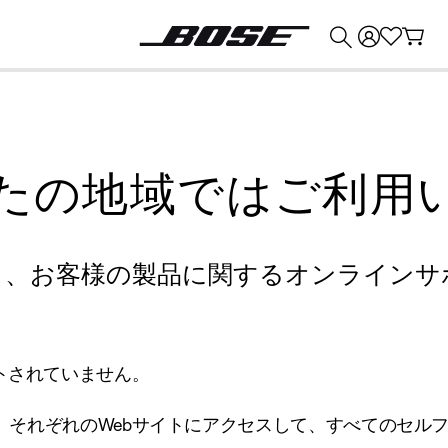
💰
Bose 製品を下取りに出すと最大 ¥30,000 のクレジットを獲得できます。
たの地域ではご利用
り、お客様の製品に関するオンラインサ
トされていません。
、それぞれのWebサイトにアクセスして、すべてのセル