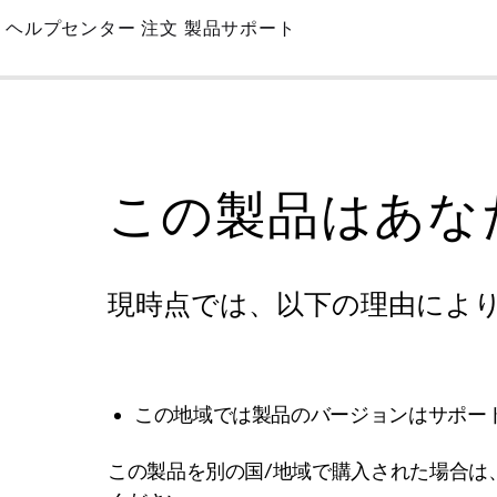
Skip
ヘルプセンター
注文
製品サポート
to
Main
この製品はあな
現時点では、以下の理由によ
この地域では製品のバージョンはサポー
この製品を別の国/地域で購入された場合は