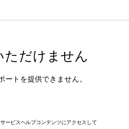
cl
いただけません
ポートを提供できません。
フサービスヘルプコンテンツにアクセスして