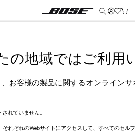
💰
Bose 製品を下取りに出すと最大 ¥30,000 のクレジットを獲得できます。
たの地域ではご利用
り、お客様の製品に関するオンラインサ
トされていません。
、それぞれのWebサイトにアクセスして、すべてのセル