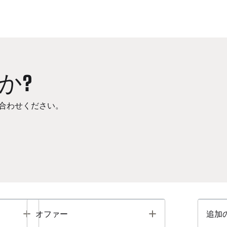
か?
合わせください。
Toggle
Toggle
オファー
追加