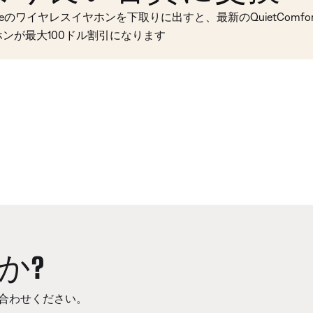
seのワイヤレスイヤホンを下取りに出すと、最新のQuietComfort 
ホンが最大100ドル割引になります
か?
合わせください。