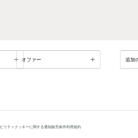
Toggle
Toggle
オファー
追加
ビリティ
クッキーに関する通知
販売条件
利用規約