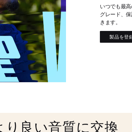
いつでも最高
グレード、保
きます。
製品を登
より良い音質に交換