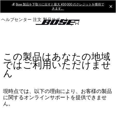
Skip
💰
Bose 製品を下取りに出すと最大 ¥30,000 のクレジットを獲得で
cl
きます。
to
Main
ヘルプセンター
注文
製品サポート
この製品はあなたの地域
ではご利用いただけませ
ん
現時点では、以下の理由により、お客様の製品
に関するオンラインサポートを提供できませ
ん。