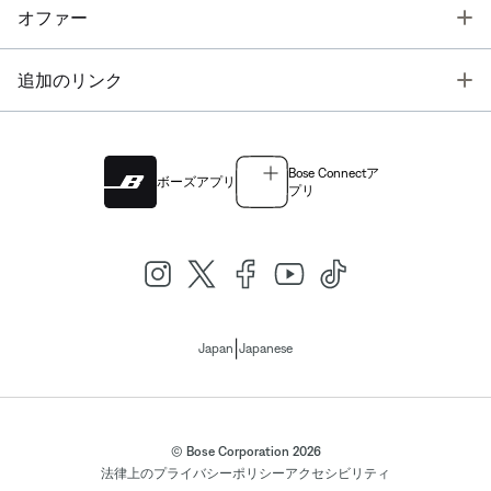
T
オファー
T
追加のリンク
Bose Connectア
ボーズアプリ
プリ
|
Japan
Japanese
© Bose Corporation 2026
法律上の
プライバシーポリシー
アクセシビリティ