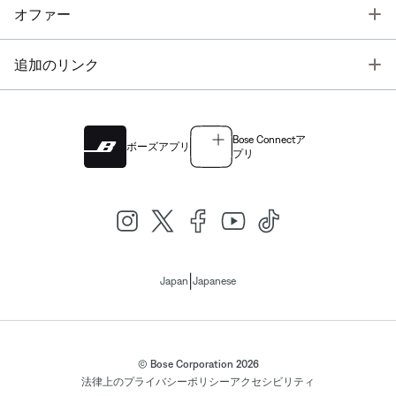
T
オファー
T
追加のリンク
Bose Connectア
ボーズアプリ
プリ
|
Japan
Japanese
© Bose Corporation 2026
法律上の
プライバシーポリシー
アクセシビリティ