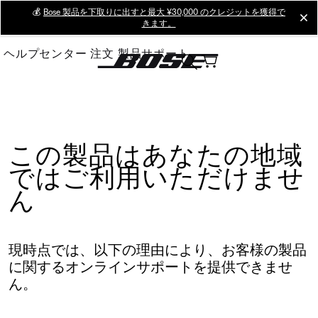
Skip
💰
Bose 製品を下取りに出すと最大 ¥30,000 のクレジットを獲得で
cl
きます。
to
Main
ヘルプセンター
注文
製品サポート
この製品はあなたの地域
ではご利用いただけませ
ん
現時点では、以下の理由により、お客様の製品
に関するオンラインサポートを提供できませ
ん。