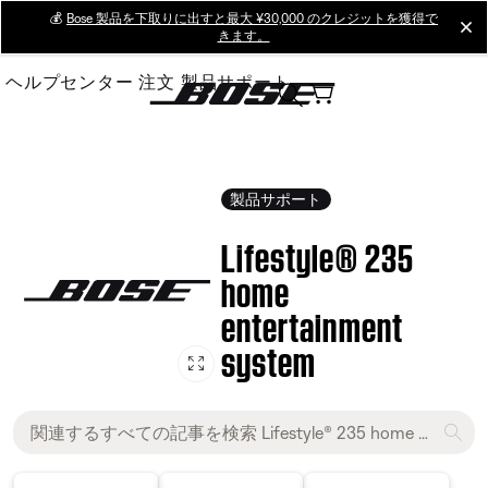
Skip
💰
Bose 製品を下取りに出すと最大 ¥30,000 のクレジットを獲得で
cl
きます。
to
Main
ヘルプセンター
注文
製品サポート
製品サポート
Lifestyle® 235
home
entertainment
system