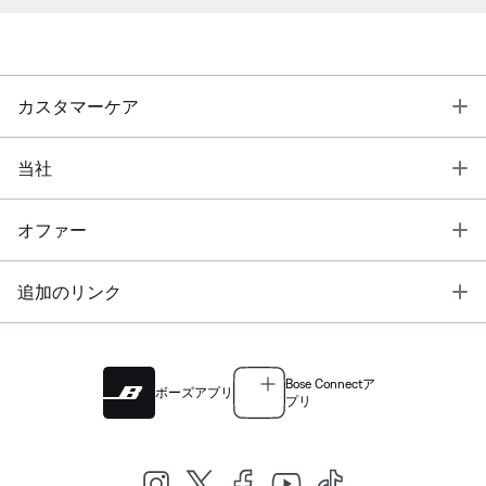
T
カスタマーケア
T
当社
T
オファー
T
追加のリンク
Bose Connectア
ボーズアプリ
プリ