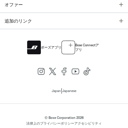
T
オファー
T
追加のリンク
Bose Connectア
ボーズアプリ
プリ
|
Japan
Japanese
© Bose Corporation 2026
法律上の
プライバシーポリシー
アクセシビリティ