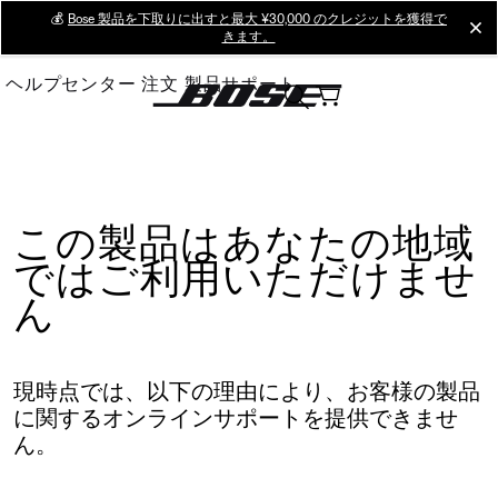
Skip
💰
Bose 製品を下取りに出すと最大 ¥30,000 のクレジットを獲得で
cl
きます。
to
Main
ヘルプセンター
注文
製品サポート
この製品はあなたの地域
ではご利用いただけませ
ん
現時点では、以下の理由により、お客様の製品
に関するオンラインサポートを提供できませ
ん。