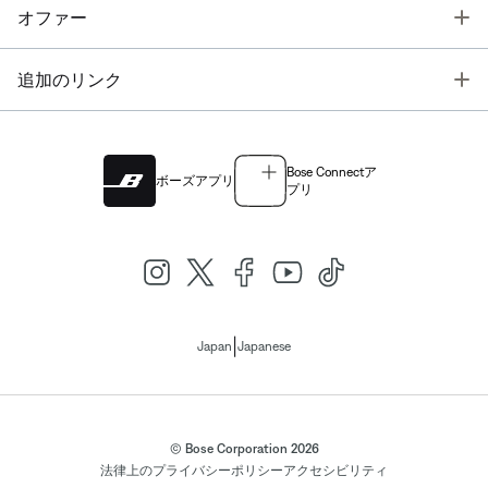
T
オファー
T
追加のリンク
Bose Connectア
ボーズアプリ
プリ
|
Japan
Japanese
© Bose Corporation 2026
法律上の
プライバシーポリシー
アクセシビリティ