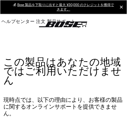
Skip
💰
Bose 製品を下取りに出すと最大 ¥30,000 のクレジットを獲得で
cl
きます。
to
Main
ヘルプセンター
注文
製品サポート
この製品はあなたの地域
ではご利用いただけませ
ん
現時点では、以下の理由により、お客様の製品
に関するオンラインサポートを提供できませ
ん。