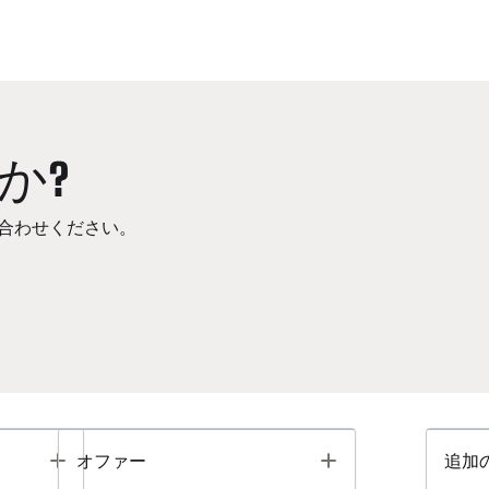
か?
合わせください。
Toggle
Toggle
オファー
追加