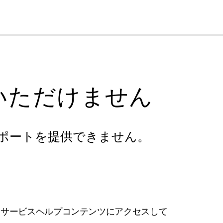
cl
いただけません
ポートを提供できません。
フサービスヘルプコンテンツにアクセスして