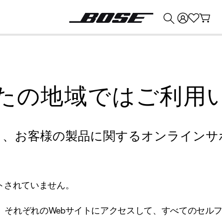
💰
Bose 製品を下取りに出すと最大 ¥30,000 のクレジットを獲得できます。
たの地域ではご利用
り、お客様の製品に関するオンラインサ
トされていません。
、それぞれのWebサイトにアクセスして、すべてのセル