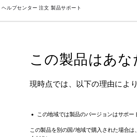
Skip
ヘルプセンター
注文
製品サポート
to
Main
この製品はあな
現時点では、以下の理由によ
この地域では製品のバージョンはサポー
この製品を別の国/地域で購入された場合は