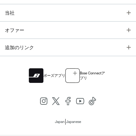
T
当社
T
オファー
T
追加のリンク
Bose Connectア
ボーズアプリ
プリ
|
Japan
Japanese