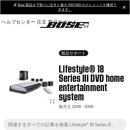
Skip
💰
Bose 製品を下取りに出すと最大 ¥30,000 のクレジットを獲得で
cl
きます。
to
Main
ヘルプセンター
注文
製品サポート
製品サポート
Lifestyle® 18
Series III DVD home
entertainment
system
販売元 2006 - 2009