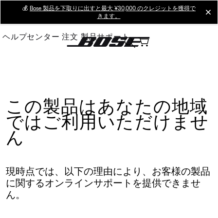
Skip
💰
Bose 製品を下取りに出すと最大 ¥30,000 のクレジットを獲得で
cl
きます。
to
Main
ヘルプセンター
注文
製品サポート
この製品はあなたの地域
ではご利用いただけませ
ん
現時点では、以下の理由により、お客様の製品
に関するオンラインサポートを提供できませ
ん。