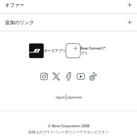
T
オファー
T
追加のリンク
Bose Connectア
ボーズアプリ
プリ
|
Japan
Japanese
© Bose Corporation 2026
法律上の
プライバシーポリシー
アクセシビリティ