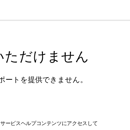
cl
いただけません
ポートを提供できません。
フサービスヘルプコンテンツにアクセスして