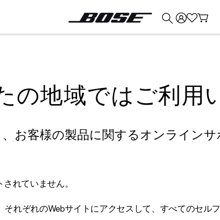
💰
Bose 製品を下取りに出すと最大 ¥30,000 のクレジットを獲得できます。
たの地域ではご利用
り、お客様の製品に関するオンラインサ
トされていません。
、それぞれのWebサイトにアクセスして、すべてのセル