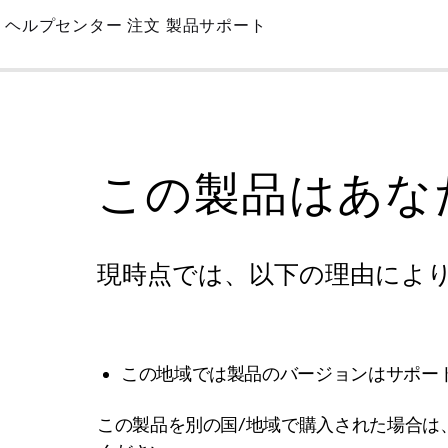
Skip
ヘルプセンター
注文
製品サポート
to
Main
この製品はあな
現時点では、以下の理由によ
この地域では製品のバージョンはサポー
この製品を別の国/地域で購入された場合は