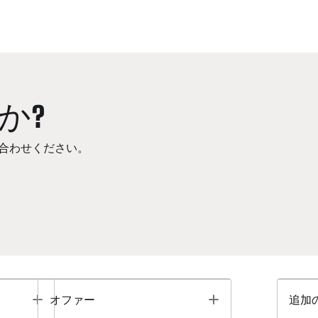
か?
合わせください。
Toggle
Toggle
オファー
追加