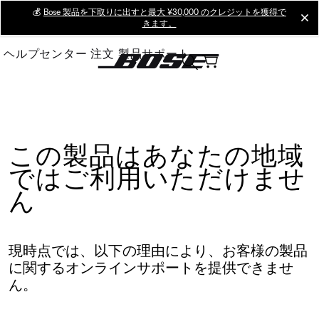
Skip
💰
Bose 製品を下取りに出すと最大 ¥30,000 のクレジットを獲得で
cl
きます。
to
Main
ヘルプセンター
注文
製品サポート
この製品はあなたの地域
ではご利用いただけませ
ん
現時点では、以下の理由により、お客様の製品
に関するオンラインサポートを提供できませ
ん。