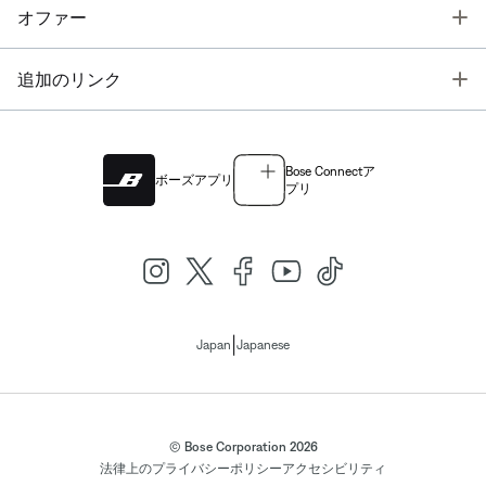
T
オファー
T
追加のリンク
Bose Connectア
ボーズアプリ
プリ
|
Japan
Japanese
© Bose Corporation 2026
法律上の
プライバシーポリシー
アクセシビリティ