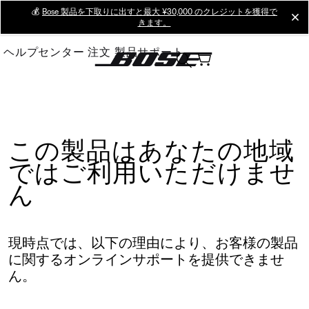
Skip
💰
Bose 製品を下取りに出すと最大 ¥30,000 のクレジットを獲得で
cl
きます。
to
Main
ヘルプセンター
注文
製品サポート
この製品はあなたの地域
ではご利用いただけませ
ん
現時点では、以下の理由により、お客様の製品
に関するオンラインサポートを提供できませ
ん。