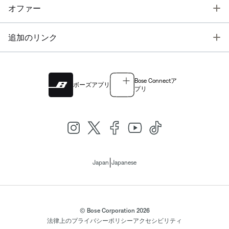
T
オファー
T
追加のリンク
Bose Connectア
ボーズアプリ
プリ
|
Japan
Japanese
© Bose Corporation 2026
法律上の
プライバシーポリシー
アクセシビリティ