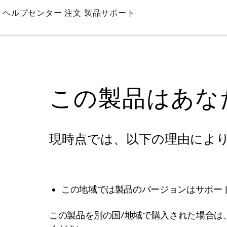
Skip
ヘルプセンター
注文
製品サポート
to
Main
この製品はあな
現時点では、以下の理由によ
この地域では製品のバージョンはサポー
この製品を別の国/地域で購入された場合は