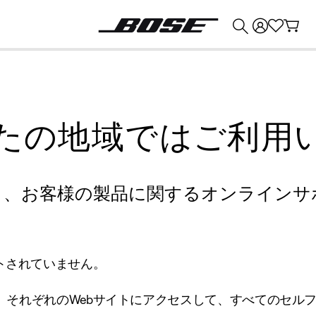
💰
Bose 製品を下取りに出すと最大 ¥30,000 のクレジットを獲得できます。
たの地域ではご利用
り、お客様の製品に関するオンラインサ
トされていません。
、それぞれのWebサイトにアクセスして、すべてのセル