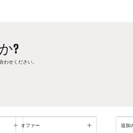
か?
合わせください。
Toggle
Toggle
オファー
追加