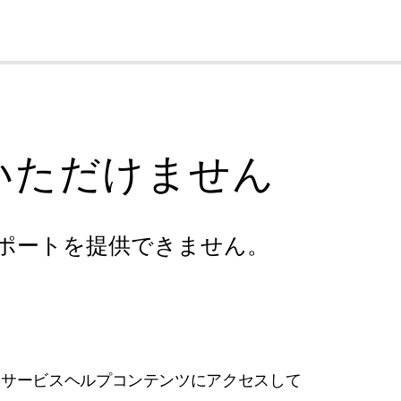
cl
いただけません
ポートを提供できません。
フサービスヘルプコンテンツにアクセスして