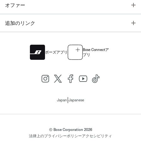
T
オファー
T
追加のリンク
Bose Connectア
ボーズアプリ
プリ
|
Japan
Japanese
© Bose Corporation 2026
法律上の
プライバシーポリシー
アクセシビリティ