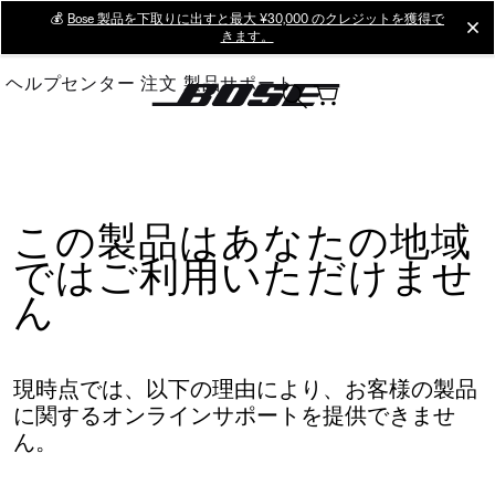
Skip
💰
Bose 製品を下取りに出すと最大 ¥30,000 のクレジットを獲得で
cl
きます。
to
Main
ヘルプセンター
注文
製品サポート
この製品はあなたの地域
ではご利用いただけませ
ん
現時点では、以下の理由により、お客様の製品
に関するオンラインサポートを提供できませ
ん。