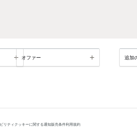
Toggle
Toggle
オファー
追加
ビリティ
クッキーに関する通知
販売条件
利用規約