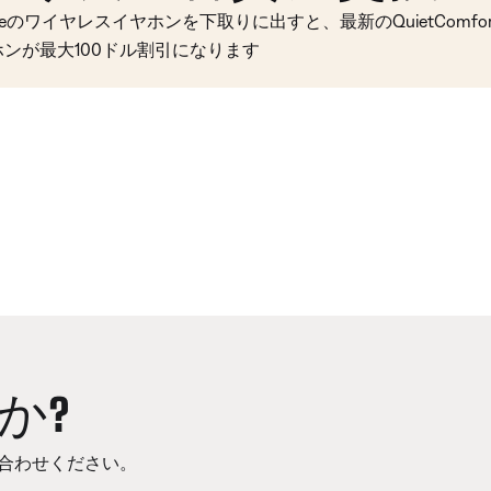
seのワイヤレスイヤホンを下取りに出すと、最新のQuietComfort 
ホンが最大100ドル割引になります
か?
合わせください。