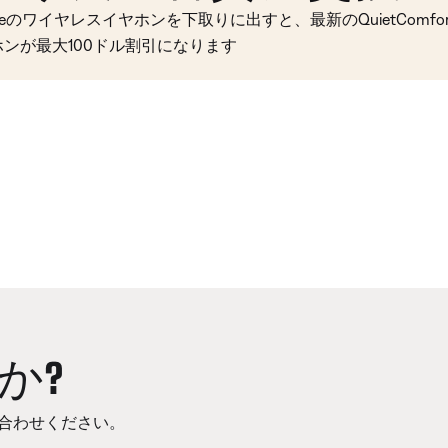
seのワイヤレスイヤホンを下取りに出すと、最新のQuietComfort 
ホンが最大100ドル割引になります
か?
合わせください。