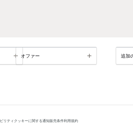
Toggle
Toggle
オファー
追加
ビリティ
クッキーに関する通知
販売条件
利用規約