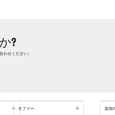
か?
合わせください。
Toggle
Toggle
オファー
追加