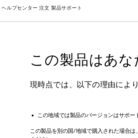
Skip
ヘルプセンター
注文
製品サポート
to
Main
この製品はあな
現時点では、以下の理由によ
この地域では製品のバージョンはサポー
この製品を別の国/地域で購入された場合は