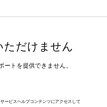
cl
いただけません
ポートを提供できません。
フサービスヘルプコンテンツにアクセスして