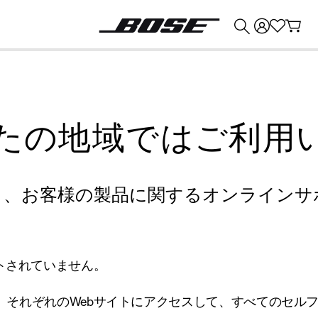
💰
Bose 製品を下取りに出すと最大 ¥30,000 のクレジットを獲得できます。
たの地域ではご利用
り、お客様の製品に関するオンラインサ
トされていません。
、それぞれのWebサイトにアクセスして、すべてのセル