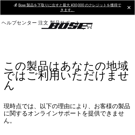
Skip
💰
Bose 製品を下取りに出すと最大 ¥30,000 のクレジットを獲得で
cl
きます。
to
Main
ヘルプセンター
注文
製品サポート
この製品はあなたの地域
ではご利用いただけませ
ん
現時点では、以下の理由により、お客様の製品
に関するオンラインサポートを提供できませ
ん。