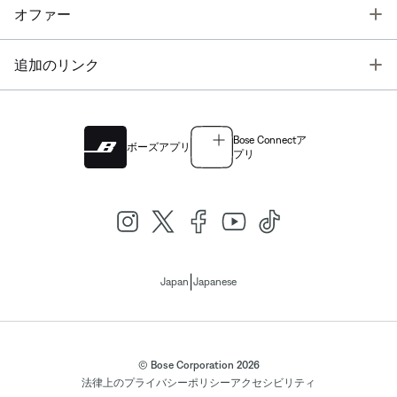
T
オファー
T
追加のリンク
Bose Connectア
ボーズアプリ
プリ
|
Japan
Japanese
© Bose Corporation 2026
法律上の
プライバシーポリシー
アクセシビリティ