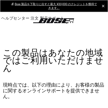
Skip
💰
Bose 製品を下取りに出すと最大 ¥30,000 のクレジットを獲得で
cl
きます。
to
Main
ヘルプセンター
注文
製品サポート
この製品はあなたの地域
ではご利用いただけませ
ん
現時点では、以下の理由により、お客様の製品
に関するオンラインサポートを提供できませ
ん。