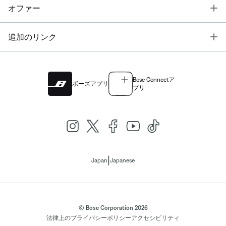
T
オファー
T
追加のリンク
Bose Connectア
ボーズアプリ
プリ
|
Japan
Japanese
© Bose Corporation 2026
法律上の
プライバシーポリシー
アクセシビリティ