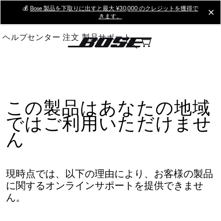
Skip
💰
Bose 製品を下取りに出すと最大 ¥30,000 のクレジットを獲得で
cl
きます。
to
Main
ヘルプセンター
注文
製品サポート
この製品はあなたの地域
ではご利用いただけませ
ん
現時点では、以下の理由により、お客様の製品
に関するオンラインサポートを提供できませ
ん。