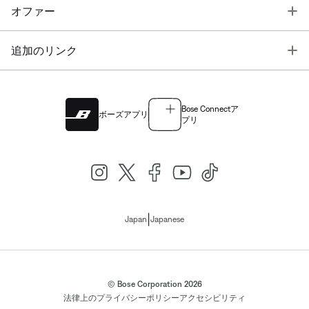
T
オファー
T
追加のリンク
Bose Connectア
ボーズアプリ
プリ
|
Japan
Japanese
© Bose Corporation 2026
法律上の
プライバシーポリシー
アクセシビリティ