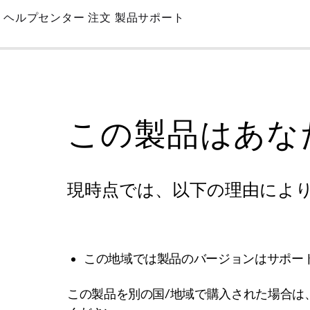
Skip
ヘルプセンター
注文
製品サポート
to
Main
この製品はあな
現時点では、以下の理由によ
この地域では製品のバージョンはサポー
この製品を別の国/地域で購入された場合は