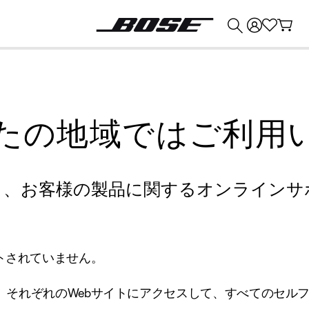
💰
Bose 製品を下取りに出すと最大 ¥30,000 のクレジットを獲得できます。
たの地域ではご利用
り、お客様の製品に関するオンラインサ
トされていません。
、それぞれのWebサイトにアクセスして、すべてのセル