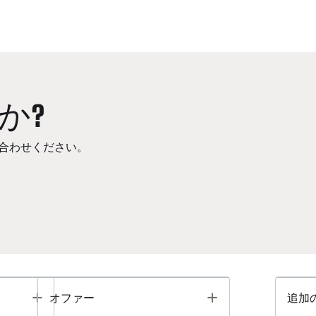
か?
合わせください。
Toggle
Toggle
オファー
追加