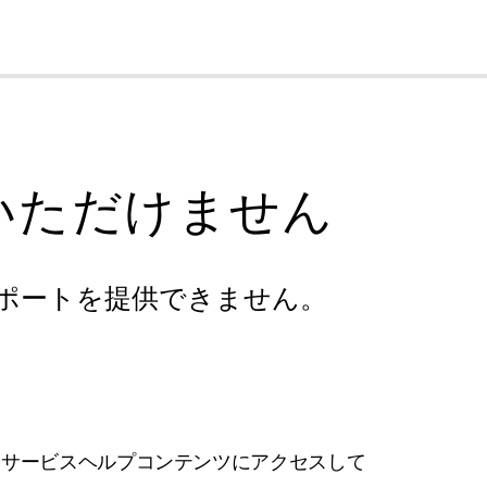
cl
いただけません
ポートを提供できません。
フサービスヘルプコンテンツにアクセスして