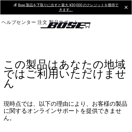
Skip
💰
Bose 製品を下取りに出すと最大 ¥30,000 のクレジットを獲得で
cl
きます。
to
Main
ヘルプセンター
注文
製品サポート
この製品はあなたの地域
ではご利用いただけませ
ん
現時点では、以下の理由により、お客様の製品
に関するオンラインサポートを提供できませ
ん。