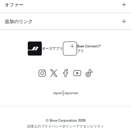
T
オファー
T
追加のリンク
Bose Connectア
ボーズアプリ
プリ
|
Japan
Japanese
© Bose Corporation 2026
法律上の
プライバシーポリシー
アクセシビリティ