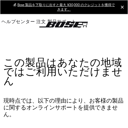
Skip
💰
Bose 製品を下取りに出すと最大 ¥30,000 のクレジットを獲得で
cl
きます。
to
Main
ヘルプセンター
注文
製品サポート
この製品はあなたの地域
ではご利用いただけませ
ん
現時点では、以下の理由により、お客様の製品
に関するオンラインサポートを提供できませ
ん。