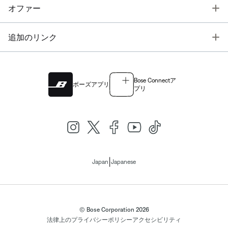
T
オファー
T
追加のリンク
Bose Connectア
ボーズアプリ
プリ
|
Japan
Japanese
© Bose Corporation 2026
法律上の
プライバシーポリシー
アクセシビリティ