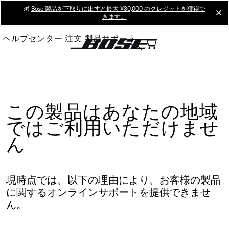
Skip
💰
Bose 製品を下取りに出すと最大 ¥30,000 のクレジットを獲得で
cl
きます。
to
Main
ヘルプセンター
注文
製品サポート
この製品はあなたの地域
ではご利用いただけませ
ん
現時点では、以下の理由により、お客様の製品
に関するオンラインサポートを提供できませ
ん。