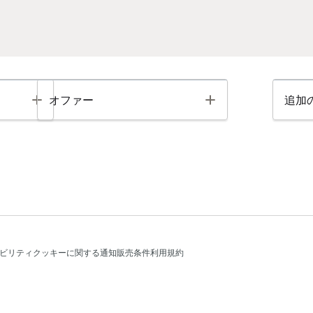
Toggle
Toggle
オファー
追加
ビリティ
クッキーに関する通知
販売条件
利用規約