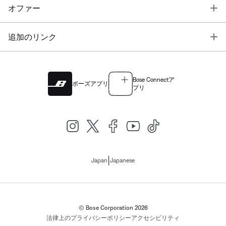
T
オファー
T
追加のリンク
Bose Connectア
ボーズアプリ
プリ
|
Japan
Japanese
© Bose Corporation 2026
法律上の
プライバシーポリシー
アクセシビリティ