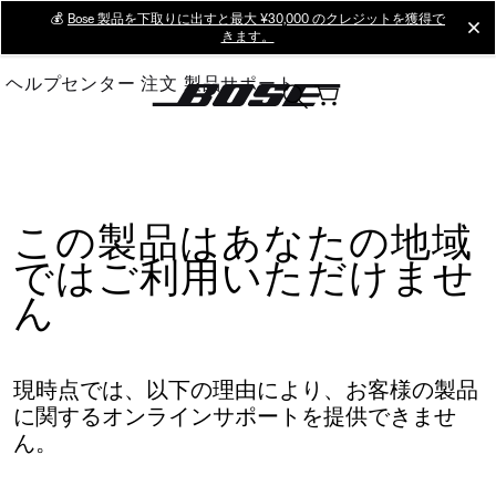
Skip
💰
Bose 製品を下取りに出すと最大 ¥30,000 のクレジットを獲得で
cl
きます。
to
Main
ヘルプセンター
注文
製品サポート
この製品はあなたの地域
ではご利用いただけませ
ん
現時点では、以下の理由により、お客様の製品
に関するオンラインサポートを提供できませ
ん。