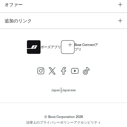
T
オファー
T
追加のリンク
Bose Connectア
ボーズアプリ
プリ
|
Japan
Japanese
© Bose Corporation 2026
法律上の
プライバシーポリシー
アクセシビリティ