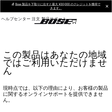
Skip
💰
Bose 製品を下取りに出すと最大 ¥30,000 のクレジットを獲得で
cl
きます。
to
Main
ヘルプセンター
注文
製品サポート
この製品はあなたの地域
ではご利用いただけませ
ん
現時点では、以下の理由により、お客様の製品
に関するオンラインサポートを提供できませ
ん。