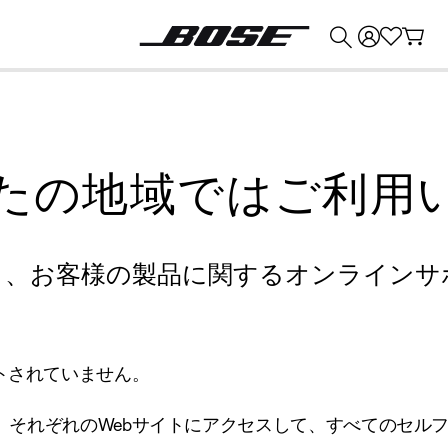
💰
Bose 製品を下取りに出すと最大 ¥30,000 のクレジットを獲得できます。
たの地域ではご利用
り、お客様の製品に関するオンラインサ
トされていません。
、それぞれのWebサイトにアクセスして、すべてのセル