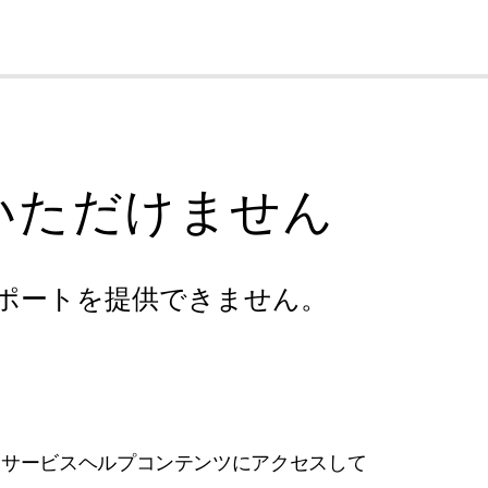
cl
いただけません
ポートを提供できません。
フサービスヘルプコンテンツにアクセスして