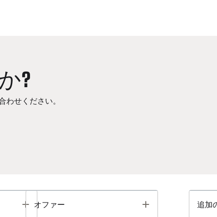
か?
合わせください。
Toggle
Toggle
オファー
追加