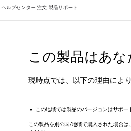
Skip
ヘルプセンター
注文
製品サポート
to
Main
この製品はあな
現時点では、以下の理由によ
この地域では製品のバージョンはサポー
この製品を別の国/地域で購入された場合は