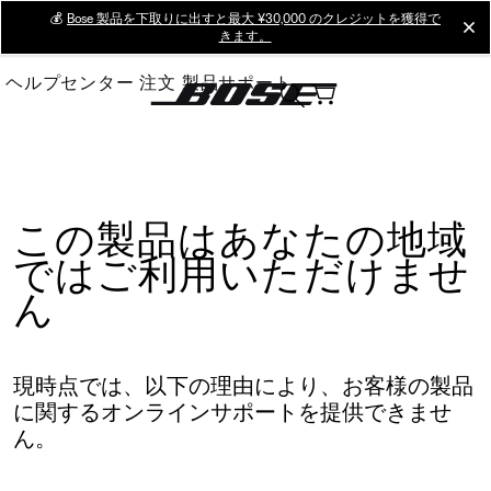
Skip
💰
Bose 製品を下取りに出すと最大 ¥30,000 のクレジットを獲得で
cl
きます。
to
Main
ヘルプセンター
注文
製品サポート
この製品はあなたの地域
ではご利用いただけませ
ん
現時点では、以下の理由により、お客様の製品
に関するオンラインサポートを提供できませ
ん。