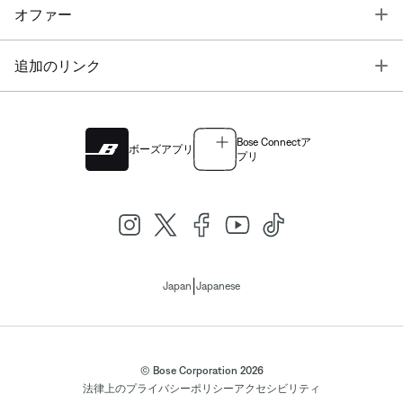
T
オファー
T
追加のリンク
Bose Connectア
ボーズアプリ
プリ
|
Japan
Japanese
© Bose Corporation 2026
法律上の
プライバシーポリシー
アクセシビリティ