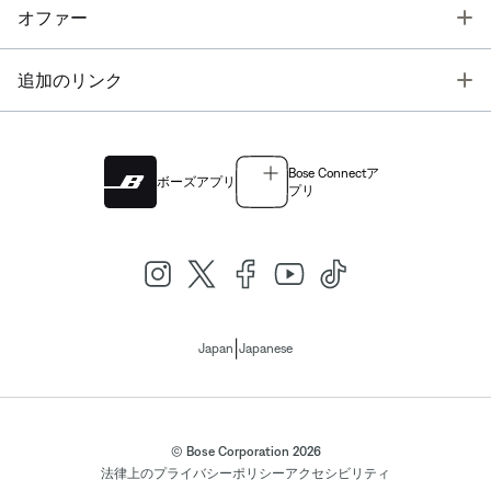
T
オファー
T
追加のリンク
Bose Connectア
ボーズアプリ
プリ
|
Japan
Japanese
© Bose Corporation 2026
法律上の
プライバシーポリシー
アクセシビリティ