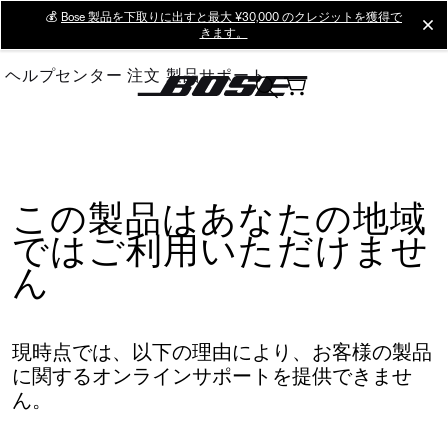
Skip
💰
Bose 製品を下取りに出すと最大 ¥30,000 のクレジットを獲得で
cl
きます。
to
Main
ヘルプセンター
注文
製品サポート
この製品はあなたの地域
ではご利用いただけませ
ん
現時点では、以下の理由により、お客様の製品
に関するオンラインサポートを提供できませ
ん。