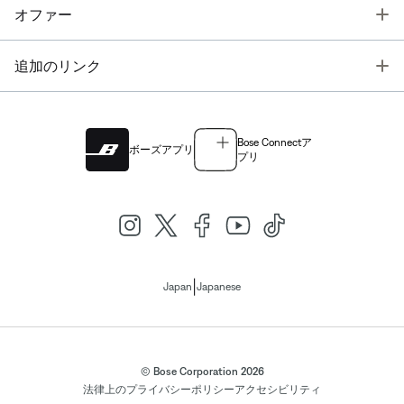
T
オファー
T
追加のリンク
Bose Connectア
ボーズアプリ
プリ
|
Japan
Japanese
© Bose Corporation 2026
法律上の
プライバシーポリシー
アクセシビリティ