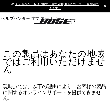
Skip
💰
Bose 製品を下取りに出すと最大 ¥30,000 のクレジットを獲得で
cl
きます。
to
Main
ヘルプセンター
注文
製品サポート
この製品はあなたの地域
ではご利用いただけませ
ん
現時点では、以下の理由により、お客様の製品
に関するオンラインサポートを提供できませ
ん。