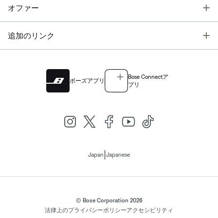
T
オファー
T
追加のリンク
Bose Connectア
ボーズアプリ
プリ
|
Japan
Japanese
© Bose Corporation 2026
法律上の
プライバシーポリシー
アクセシビリティ