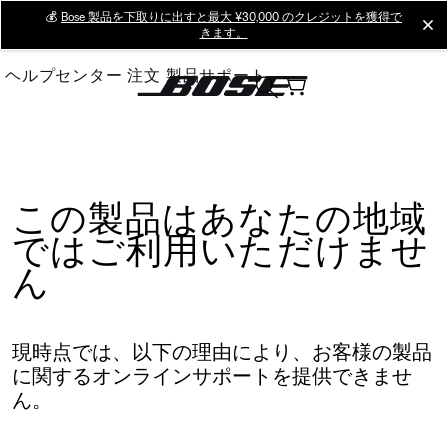
Skip
💰
Bose 製品を下取りに出すと最大 ¥30,000 のクレジットを獲得で
cl
きます。
to
Main
ヘルプセンター
注文
製品サポート
この製品はあなたの地域
ではご利用いただけませ
ん
現時点では、以下の理由により、お客様の製品
に関するオンラインサポートを提供できませ
ん。