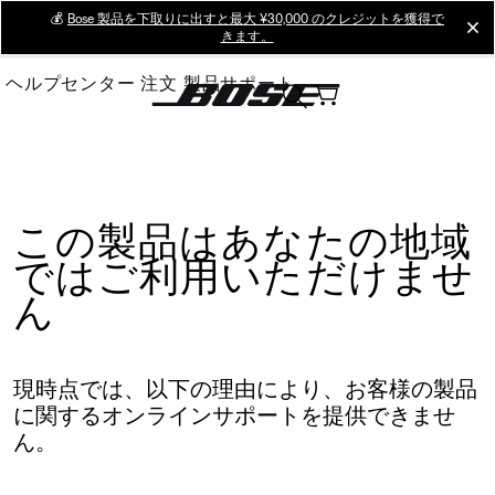
Skip
💰
Bose 製品を下取りに出すと最大 ¥30,000 のクレジットを獲得で
cl
きます。
to
Main
ヘルプセンター
注文
製品サポート
この製品はあなたの地域
ではご利用いただけませ
ん
現時点では、以下の理由により、お客様の製品
に関するオンラインサポートを提供できませ
ん。