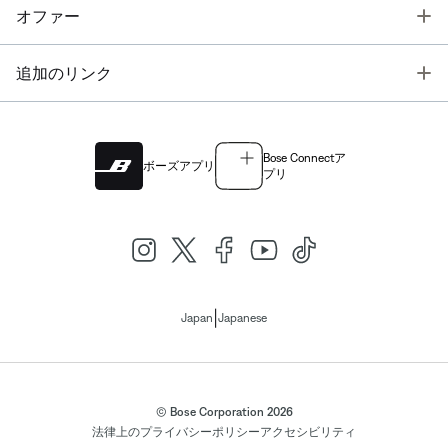
T
オファー
T
追加のリンク
Bose Connectア
ボーズアプリ
プリ
|
Japan
Japanese
© Bose Corporation 2026
法律上の
プライバシーポリシー
アクセシビリティ