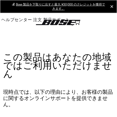
Skip
💰
Bose 製品を下取りに出すと最大 ¥30,000 のクレジットを獲得で
cl
きます。
to
Main
ヘルプセンター
注文
製品サポート
この製品はあなたの地域
ではご利用いただけませ
ん
現時点では、以下の理由により、お客様の製品
に関するオンラインサポートを提供できませ
ん。