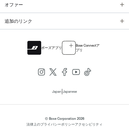
T
オファー
T
追加のリンク
Bose Connectア
ボーズアプリ
プリ
|
Japan
Japanese
© Bose Corporation 2026
法律上の
プライバシーポリシー
アクセシビリティ