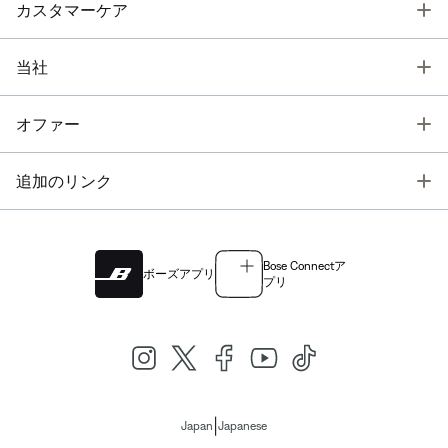
T
カスタマーケア
T
当社
T
オファー
T
追加のリンク
Bose Connectア
ボーズアプリ
プリ
|
Japan
Japanese