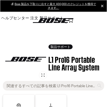
Skip
💰
Bose 製品を下取りに出すと最大 ¥30,000 のクレジットを獲得で
cl
きます。
to
Main
ヘルプセンター
注文
製品サポート
製品サポート
L1 Pro16 Portable
Line Array System