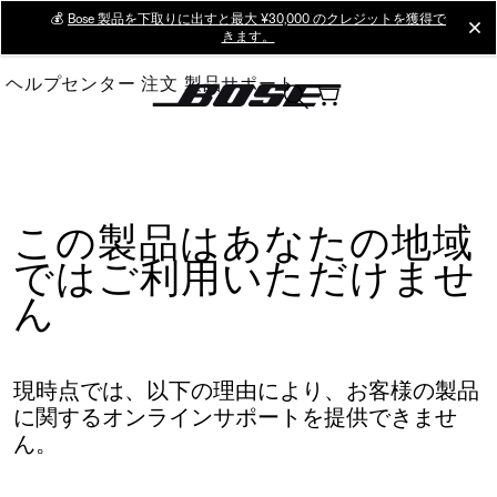
Skip
💰
Bose 製品を下取りに出すと最大 ¥30,000 のクレジットを獲得で
cl
きます。
to
Main
ヘルプセンター
注文
製品サポート
この製品はあなたの地域
ではご利用いただけませ
ん
現時点では、以下の理由により、お客様の製品
に関するオンラインサポートを提供できませ
ん。