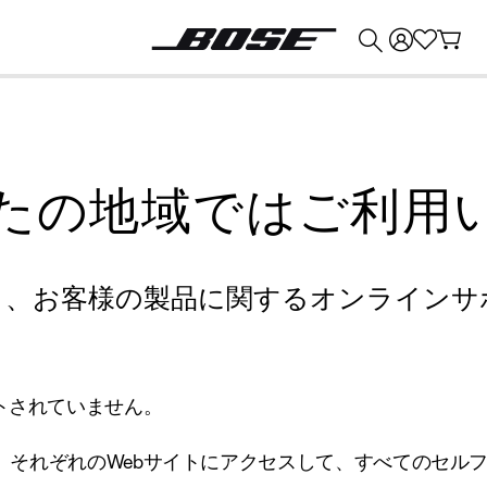
💰
Bose 製品を下取りに出すと最大 ¥30,000 のクレジットを獲得できます。
たの地域ではご利用
り、お客様の製品に関するオンラインサ
トされていません。
、それぞれのWebサイトにアクセスして、すべてのセル