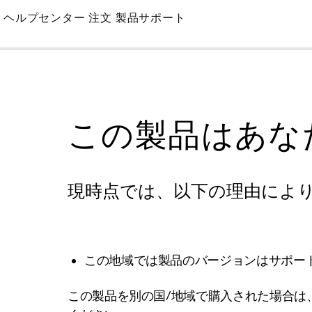
Skip
ヘルプセンター
注文
製品サポート
to
Main
この製品はあな
現時点では、以下の理由によ
この地域では製品のバージョンはサポー
この製品を別の国/地域で購入された場合は