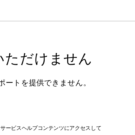
cl
いただけません
ポートを提供できません。
フサービスヘルプコンテンツにアクセスして