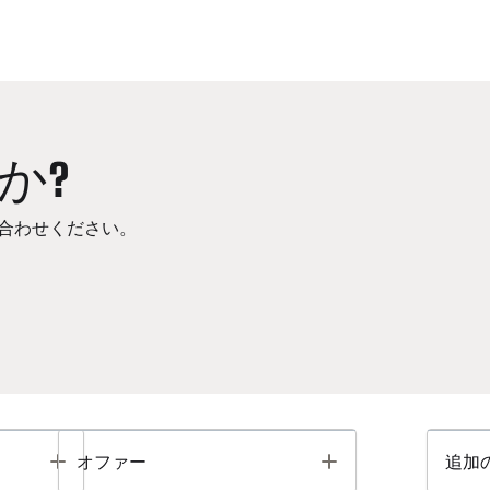
か?
合わせください。
Toggle
Toggle
オファー
追加