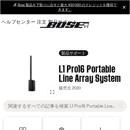
Skip
💰
Bose 製品を下取りに出すと最大 ¥30,000 のクレジットを獲得で
cl
きます。
to
Main
ヘルプセンター
注文
製品サポート
製品サポート
L1 Pro16 Portable
Line Array System
販売元 2020