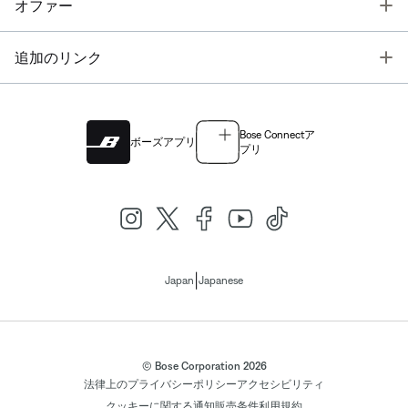
T
オファー
T
追加のリンク
Bose Connectア
ボーズアプリ
プリ
|
Japan
Japanese
© Bose Corporation 2026
法律上の
プライバシーポリシー
アクセシビリティ
クッキーに関する通知
販売条件
利用規約